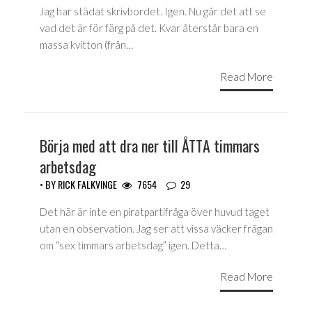
Jag har städat skrivbordet. Igen. Nu går det att se
vad det är för färg på det. Kvar återstår bara en
massa kvitton (från…
Read More
Börja med att dra ner till ÅTTA timmars
arbetsdag
• BY
RICK FALKVINGE
7654
29
Det här är inte en piratpartifråga över huvud taget
utan en observation. Jag ser att vissa väcker frågan
om “sex timmars arbetsdag” igen. Detta…
Read More