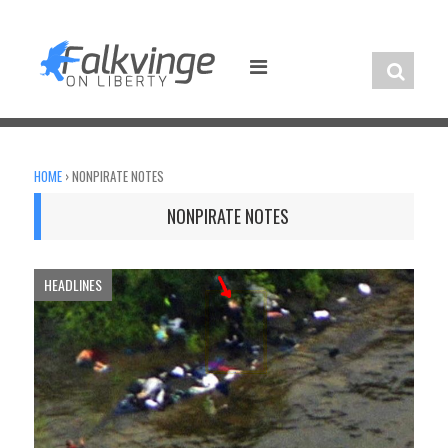
Skip
to
content
HOME
›
NONPIRATE NOTES
NONPIRATE NOTES
HEADLINES