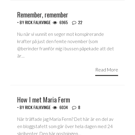
Remember, remember
• BY
RICK FALKVINGE
6965
22
Nu när vi vunnit en seger mot konspirerande
krafter på just den femte november (som
@berinder framför mig i bussen påpekade att det
är…
Read More
How I met Maria Ferm
• BY
RICK FALKVINGE
6034
8
När träffade jag Maria Ferm? Det här är en del av
en bloggstafett som går över hela dagen med 24
skribenter. Den här postningen…