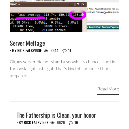
Server Meltage
• BY
RICK FALKVINGE
8644
11
Ok, my server did not stand a snowball’s chance in hell in
the onslaught last night. That’s kind of sad since I had
prepared…
Read More
The Fathership is Clean, your honor
• BY
RICK FALKVINGE
6626
16