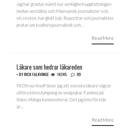
Jag har gradvis märkt hur verklighetsuppfattningen
mellan anställda och frilansande journalister och,
eh, resten, har glidit isär. Reportrar och journalister
pratar om kvalitetsjournalistik och…
Read More
Läkare som hedrar läkareden
• BY
RICK FALKVINGE
14245
99
På DN via Knuff läser jag att svenska läkare vägrar
utföra könsstympning av småpojkar. Fanimej på
tiden. Många kommenterar. Det jag inte förstår
är…
Read More