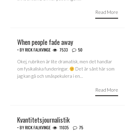
Read More
When people fade away
• BY
RICK FALKVINGE
7533
50
Okej, rubriken är lite dramatisk, men det handlar
om fysikaliska funderingar.
Det är sånt här som
jag kan gå och småspekulera i en…
Read More
Kvantitetsjournalistik
• BY
RICK FALKVINGE
11035
75