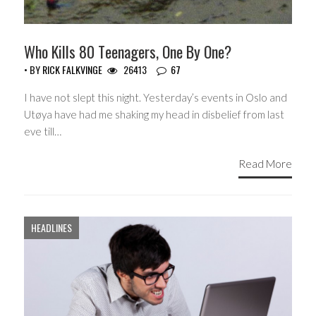
Who Kills 80 Teenagers, One By One?
• BY
RICK FALKVINGE
26413
67
I have not slept this night. Yesterday’s events in Oslo and
Utøya have had me shaking my head in disbelief from last
eve till…
Read More
HEADLINES